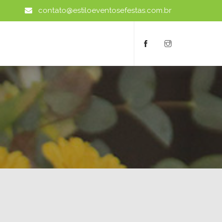
contato@estiloeventosefestas.com.br