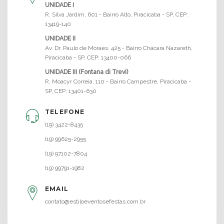
UNIDADE I
R. Silva Jardim, 601 - Bairro Alto, Piracicaba - SP, CEP:
13419-140
UNIDADE II
Av. Dr. Paulo de Moraes, 425 - Bairro Chácara Nazareth,
Piracicaba - SP, CEP: 13400-066
UNIDADE III (Fontana di Trevi)
R. Moacyr Correia, 110 - Bairro Campestre, Piracicaba -
SP, CEP: 13401-630
TELEFONE
(19) 3422-8435
(19) 99625-2955
(19) 97102-7804
(19) 99791-1982
EMAIL
contato@estiloeventosefestas.com.br